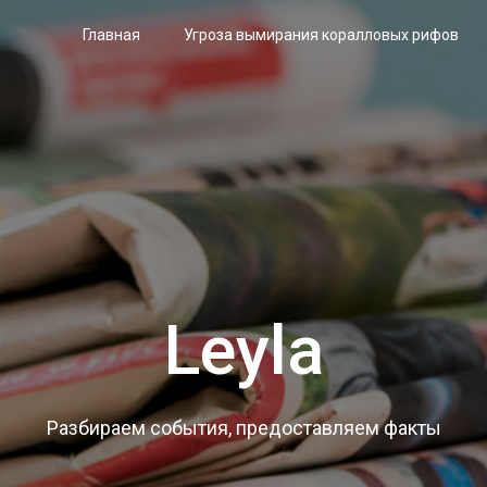
Главная
Угроза вымирания коралловых рифов
Leyla
Разбираем события, предоставляем факты