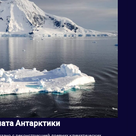
ата Антарктики
язано с реконструкцией древних климатических