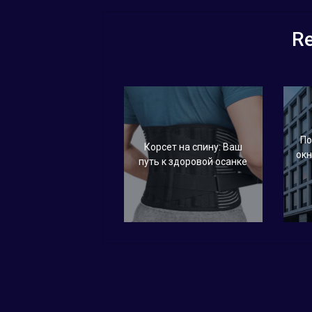
Re
По
Корсет на спину: Ваш
окн
путь к здоровой осанке