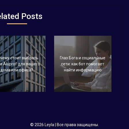
lated Posts
чему стоит выбрать
Глаз Бога и социальные
а Aluprof для вашего
сети: как бот помогает
дома или офиса?
найти информацию
© 2026 Leyla
| Все права защищены.