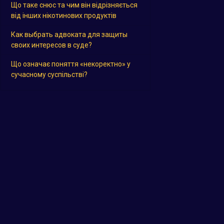
Що таке снюс та чим він відрізняється
від інших нікотинових продуктів
Как выбрать адвоката для защиты
своих интересов в суде?
Що означає поняття «некоректно» у
сучасному суспільстві?