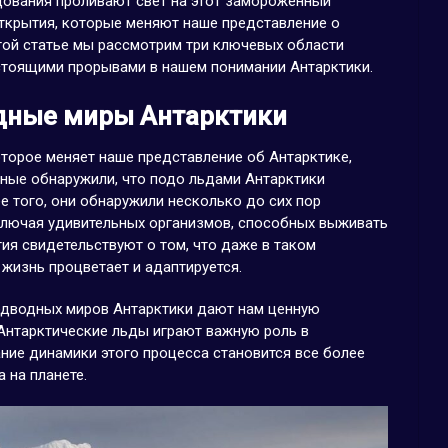
дования проливают свет на этот замороженный
открытия, которые меняют наше представление о
той статье мы рассмотрим три ключевых области
стоящими прорывами в нашем понимании Антарктики.
дные миры Антарктики
торое меняет наше представление об Антарктике,
еные обнаружили, что подо льдами Антарктики
е того, они обнаружили несколько до сих пор
ключая удивительных организмов, способных выживать
тия свидетельствуют о том, что даже в таком
 жизнь процветает и адаптируется.
подводных миров Антарктики дают нам ценную
Антарктические льды играют важную роль в
ание динамики этого процесса становится все более
 на планете.