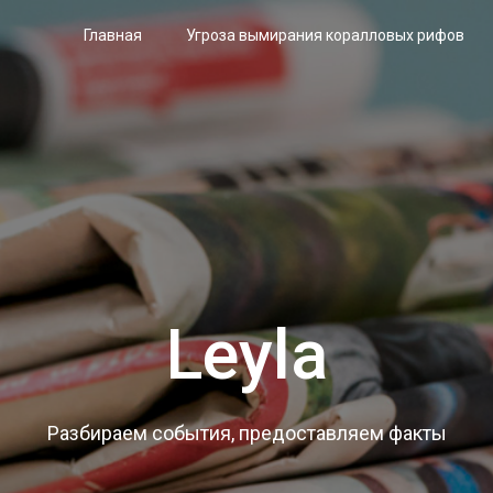
Главная
Угроза вымирания коралловых рифов
Leyla
Разбираем события, предоставляем факты