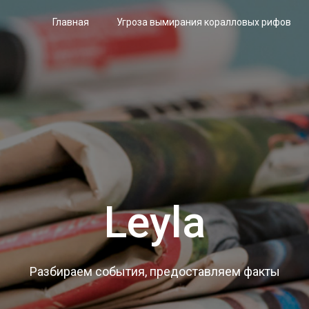
Главная
Угроза вымирания коралловых рифов
Leyla
Разбираем события, предоставляем факты