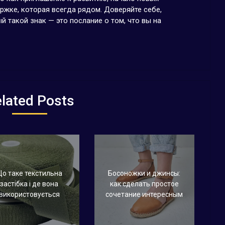
жке, которая всегда рядом. Доверяйте себе,
й такой знак — это послание о том, что вы на
lated Posts
о таке текстильна
Босоножки и джинсы:
застібка і де вона
как сделать простое
використовується
сочетание интересным