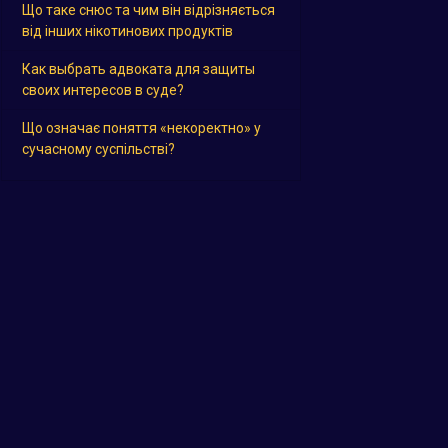
Що таке снюс та чим він відрізняється
від інших нікотинових продуктів
Как выбрать адвоката для защиты
своих интересов в суде?
Що означає поняття «некоректно» у
сучасному суспільстві?