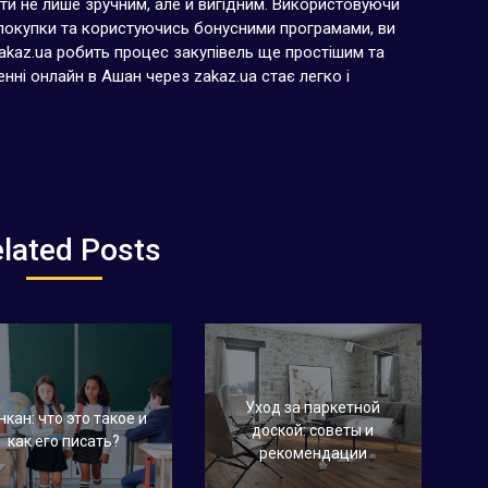
и не лише зручним, але й вигідним. Використовуючи
ї покупки та користуючись бонусними програмами, ви
akaz.ua робить процес закупівель ще простішим та
ні онлайн в Ашан через zakaz.ua стає легко і
lated Posts
Уход за паркетной
нкан: что это такое и
доской: советы и
как его писать?
рекомендации