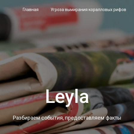
Главная
Угроза вымирания коралловых рифов
Leyla
Разбираем события, предоставляем факты