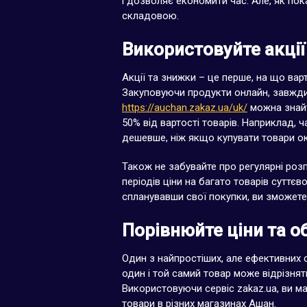
і дозволяє економити час. Але, як по
складовою.
Використовуйте акції
Акції та знижки – це перше, на що вар
Закуповуючи продукти онлайн, завжди 
https://auchan.zakaz.ua/uk/
можна знайт
50% від вартості товарів. Наприклад, 
дешевше, ніж якщо купувати товари о
Також не забувайте про регулярні розп
періодів ціни на багато товарів суттє
спланувавши свої покупки, ви зможете
Порівнюйте ціни та о
Один з найпростіших, але ефективних с
один і той самий товар може відрізняти
Використовуючи сервіс zakaz.ua, ви м
товари в різних магазинах Ашан.