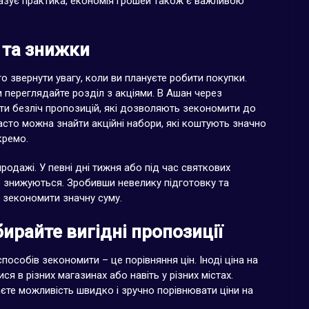
казує практика, економія грошей також є важливою
 та знижки
то звернути увагу, коли ви плануєте робити покупки.
переглядайте розділ з акціями. В Ашан через
и безліч пропозицій, які дозволяють зекономити до
часто можна знайти акційні набори, які коштують значно
кремо.
родажі. У певні дні тижня або під час святкових
во знижуються. Зробивши невелику підготовку та
 зекономити значну суму.
бирайте вигідні пропозиції
пособів зекономити – це порівняння цін. Іноді ціна на
ся в різних магазинах або навіть у різних містах.
аєте можливість швидко і зручно порівнювати ціни на