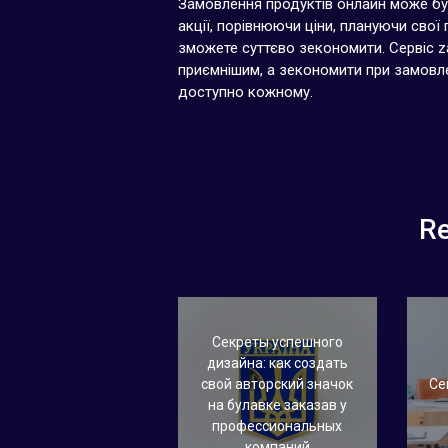
Замовлення продуктів онлайн може бут
акції, порівнюючи ціни, плануючи сво
зможете суттєво зекономити. Сервіс z
приємнішим, а зекономити при замовлен
доступно кожному.
Re
Секреты успешного
дизайна: как создать
свой авторский значок
Се
на булавке заказав у
профессиональных
компаний