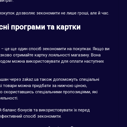
витрат.
покупок дозволяє зекономити не лише гроші, але й час.
сні програми та картки
і – це ще один спосіб зекономити на покупках. Якщо ви
язково отримайте картку лояльності магазину. Вона
згодом можна використовувати для оплати наступних
Ашан через zakaz.ua також допоможуть спеціальні
еякі товари можна придбати за нижчою ціною,
о скориставшись спеціальними пропозиціями, які
яльності.
й баланс бонусів та використовувати їх перед
 ефективний спосіб зекономити.