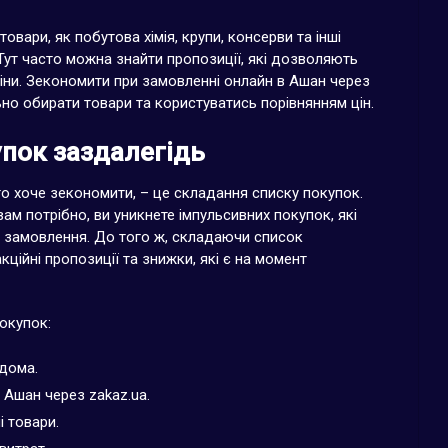
товари, як побутова хімія, крупи, консерви та інші
Тут часто можна знайти пропозиції, які дозволяють
іни. Зекономити при замовленні онлайн в Ашан через
ьно обирати товари та користуватись порівнянням цін.
упок заздалегідь
о хоче зекономити, – це складання списку покупок.
вам потрібно, ви уникнете імпульсивних покупок, які
у замовлення. До того ж, складаючи список
кційні пропозиції та знижки, які є на момент
окупок:
вдома.
в Ашан через zakaz.ua.
 товари.