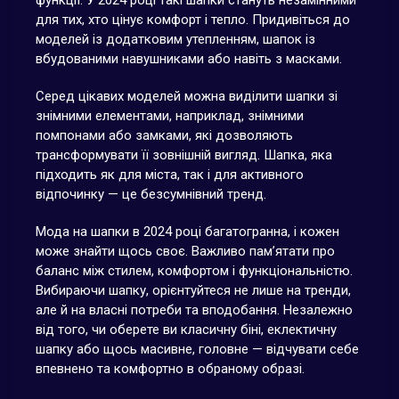
функції. У 2024 році такі шапки стануть незамінними
для тих, хто цінує комфорт і тепло. Придивіться до
моделей із додатковим утепленням, шапок із
вбудованими навушниками або навіть з масками.
Серед цікавих моделей можна виділити шапки зі
знімними елементами, наприклад, знімними
помпонами або замками, які дозволяють
трансформувати її зовнішній вигляд. Шапка, яка
підходить як для міста, так і для активного
відпочинку — це безсумнівний тренд.
Мода на шапки в 2024 році багатогранна, і кожен
може знайти щось своє. Важливо пам’ятати про
баланс між стилем, комфортом і функціональністю.
Вибираючи шапку, орієнтуйтеся не лише на тренди,
але й на власні потреби та вподобання. Незалежно
від того, чи оберете ви класичну біні, еклектичну
шапку або щось масивне, головне — відчувати себе
впевнено та комфортно в обраному образі.