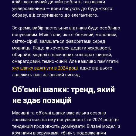
крій і лаконічний дизайн роблять такі шапки
універсальними — вони пасують до будь-якого
образу, від спортивного до елегантного.
Зокрема, вибір пастельних відтінків буде особливо
популярним. М’які тони, як-от бежевий, молочний,
світло-сірий, залишаться фаворитами серед
модниць. Якщо ж хочеться додати яскравості,
обирайте моделі в насичених кольорах: винний,
смарагдовий, темно-синій. Але важливо пам’ятати,
яку шапку вдягнути в 2024 році
, адже від цього
залежить ваш загальний вигляд.
Об’ємні шапки: тренд, який
не здає позицій
Масивні та об’ємні шапки вже кілька сезонів
залишаються на піку популярності, і в 2024 році ця
тенденція продовжить домінувати. В’язані моделі з
крупними візерунками, «біні» з подовженими