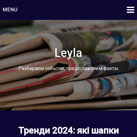
Skip
MENU
to
content
Leyla
Разбираем события, предоставляем факты
Тренди 2024: які шапки