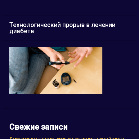
Технологический прорыв в лечении
диабета
Свежие записи