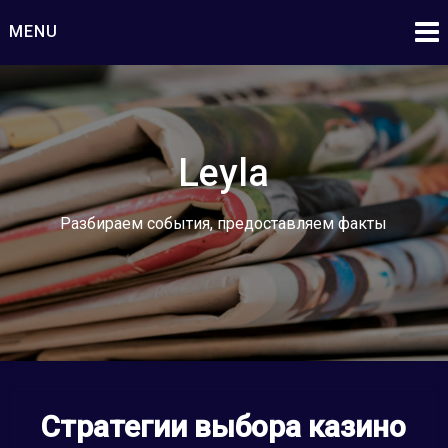
Skip
MENU
to
content
Leyla
Разбираем события, предоставляем факты
Стратегии выбора казино