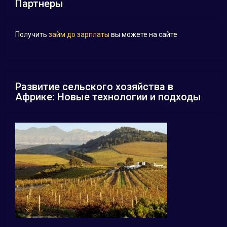
Партнеры
Получить
займ до зарплаты
вы можете на сайте
Развитие сельского хозяйства в
Африке: Новые технологии и подходы