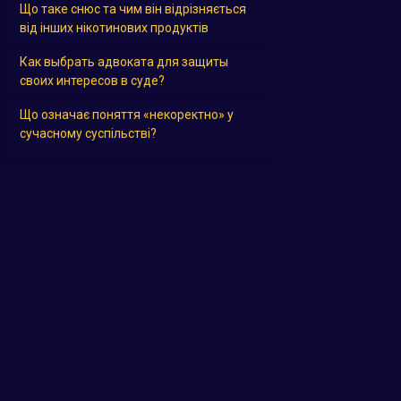
Що таке снюс та чим він відрізняється
від інших нікотинових продуктів
Как выбрать адвоката для защиты
своих интересов в суде?
Що означає поняття «некоректно» у
сучасному суспільстві?