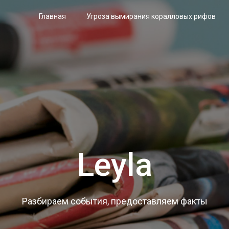
Главная
Угроза вымирания коралловых рифов
Leyla
Разбираем события, предоставляем факты