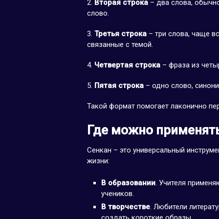
2.
Вторая строка
– два слова, обычн
слово.
3.
Третья строка
– три слова, чаще в
связанные с темой.
4.
Четвертая строка
– фраза из четы
5.
Пятая строка
– одно слово, синони
Такой формат помогает лаконично пер
Где можно применять
Сенкан – это универсальный инструме
жизни:
В образовании
. Учителя применя
учеников.
В творчестве
. Любители литерат
создать короткие образы.