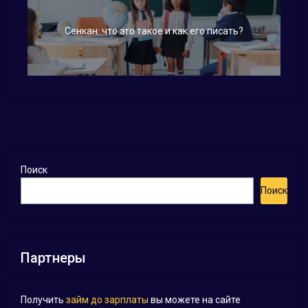
Сенкан: что это такое и как его писать?
Поиск
Поиск
Партнеры
Получить
займ до зарплаты
вы можете на сайте