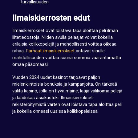
turvallisuuden.
Ilmaiskierrosten edut
Ilmaiskierrokset ovat loistava tapa aloittaa peli ilman
liitetiedostoja. Niiden avulla pelaajat voivat kokeilla
erilaisia kolikkopelejä ja mahdollisesti voittaa oikeaa
rahaa.
Parhaat ilmaiskierrokset
antavat sinulle
mahdollisuuden voittaa suuria summia vaarantamatta
omaa pääomaasi.
Vuoden 2024 uudet kasinot tarjoavat paljon
mielenkiintoisia bonuksia ja kampanjoita. On tärkeää
valita kasino, jolla on hyvä maine, laaja valikoima pelejä
ja laadukas asiakastuki. Ilmaiskierrokset
rekisteröitymistä varten ovat loistava tapa aloittaa peli
ja kokeilla onneasi uusissa kolikkopeleissä.