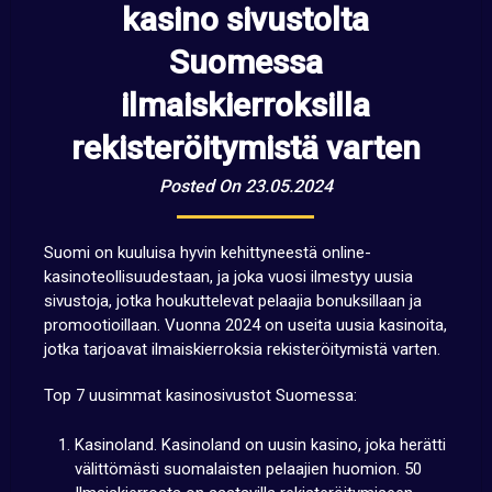
kasino sivustolta
Suomessa
ilmaiskierroksilla
rekisteröitymistä varten
Posted On 23.05.2024
Suomi on kuuluisa hyvin kehittyneestä online-
kasinoteollisuudestaan, ja joka vuosi ilmestyy uusia
sivustoja, jotka houkuttelevat pelaajia bonuksillaan ja
promootioillaan. Vuonna 2024 on useita uusia kasinoita,
jotka tarjoavat ilmaiskierroksia rekisteröitymistä varten.
Top 7 uusimmat kasinosivustot Suomessa:
Kasinoland. Kasinoland on uusin kasino, joka herätti
välittömästi suomalaisten pelaajien huomion. 50