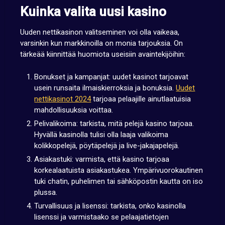
Kuinka valita uusi kasino
Uuden nettikasinon valitseminen voi olla vaikeaa,
varsinkin kun markkinoilla on monia tarjouksia. On
tärkeää kiinnittää huomiota useisiin avaintekijöihin:
Bonukset ja kampanjat: uudet kasinot tarjoavat
usein runsaita ilmaiskierroksia ja bonuksia.
Uudet
nettikasinot 2024
tarjoaa pelaajille ainutlaatuisia
mahdollisuuksia voittaa.
Pelivalikoima: tarkista, mitä pelejä kasino tarjoaa.
Hyvällä kasinolla tulisi olla laaja valikoima
kolikkopelejä, pöytäpelejä ja live-jakajapelejä.
Asiakastuki: varmista, että kasino tarjoaa
korkealaatuista asiakastukea. Ympärivuorokautinen
tuki chatin, puhelimen tai sähköpostin kautta on iso
plussa.
Turvallisuus ja lisenssi: tarkista, onko kasinolla
lisenssi ja varmistaako se pelaajatietojen