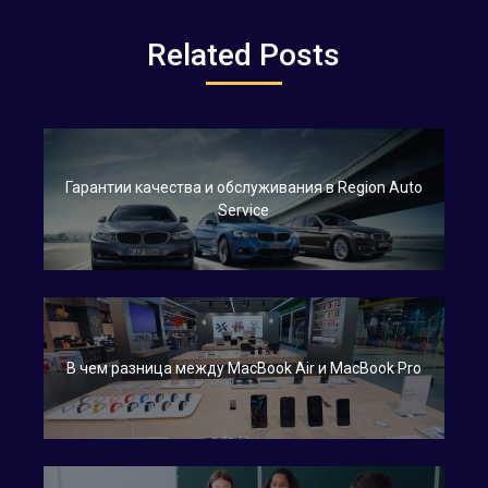
Related Posts
Гарантии качества и обслуживания в Region Auto
Service
В чем разница между MacBook Air и MacBook Pro