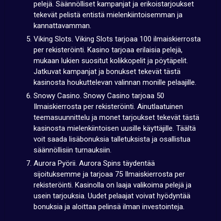
pelejä. Säännölliset kampanjat ja erikoistarjoukset
tekevät pelistä entistä mielenkiintoisemman ja
kannattavamman.
Viking Slots. Viking Slots tarjoaa 100 ilmaiskierrosta
per rekisteröinti. Kasino tarjoaa erilaisia pelejä,
mukaan lukien suositut kolikkopelit ja pöytäpelit.
Jatkuvat kampanjat ja bonukset tekevät tästä
kasinosta houkuttelevan valinnan monille pelaajille.
Snowy Casino. Snowy Casino tarjoaa 50
Ilmaiskierrosta per rekisteröinti. Ainutlaatuinen
teemasuunnittelu ja monet tarjoukset tekevät tästä
kasinosta mielenkiintoisen uusille käyttäjille. Täältä
voit saada lisäbonuksia talletuksista ja osallistua
säännöllisiin turnauksiin.
Aurora Pyörii. Aurora Spins täydentää
sijoituksemme ja tarjoaa 75 Ilmaiskierrosta per
rekisteröinti. Kasinolla on laaja valikoima pelejä ja
usein tarjouksia. Uudet pelaajat voivat hyödyntää
bonuksia ja aloittaa pelinsä ilman investointeja.