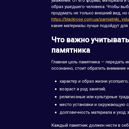
уважения. От его формы, материала и
образ ушедшего человека. Чтобы выб
продумать не только внешний вид, но
https://blackrose.com.ua/pamjatniki_yslu
какие материалы лучше подойдут для 
Что важно учитывать
памятника
Главная цель памятника — передать 
осознанно, стоит обратить внимание 
характер и образ жизни усопшего;
возраст и род занятий;
религиозные или культурные трад
место установки и окружающую с
долговечность материала и уход з
Каждый памятник должен нести в себ