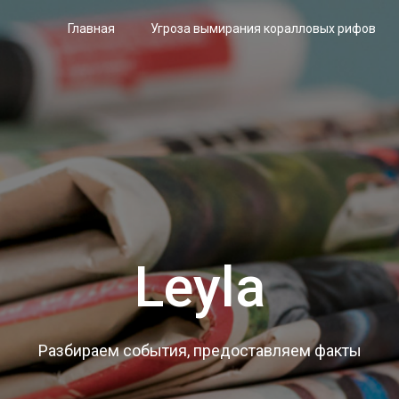
Главная
Угроза вымирания коралловых рифов
Leyla
Разбираем события, предоставляем факты