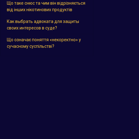
Що таке снюс та чим він відрізняється
від інших нікотинових продуктів
Как выбрать адвоката для защиты
своих интересов в суде?
Що означає поняття «некоректно» у
сучасному суспільстві?