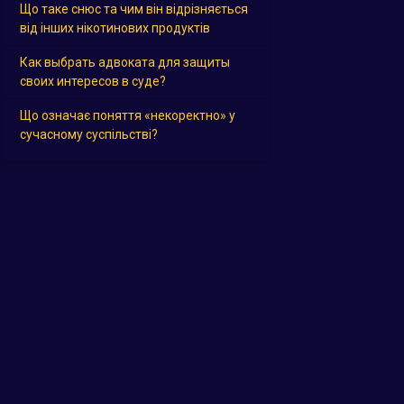
Що таке снюс та чим він відрізняється
від інших нікотинових продуктів
Как выбрать адвоката для защиты
своих интересов в суде?
Що означає поняття «некоректно» у
сучасному суспільстві?