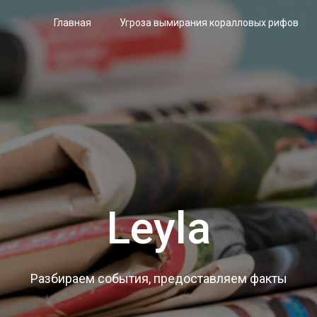
Главная
Угроза вымирания коралловых рифов
Leyla
Разбираем события, предоставляем факты